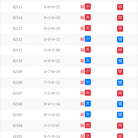
单
小
62115
8+8+9=25
殺
中
单
大
62114
9+1+0=10
殺
中
双
大
62113
9+2+9=20
殺
中
单
小
62112
8+0+4=12
殺
错
双
大
62111
2+4+2=08
殺
中
双
大
62110
4+9+9=22
殺
错
双
小
62109
4+7+8=19
殺
中
单
小
62108
7+5+0=12
殺
错
双
大
62107
1+2+8=11
殺
中
双
大
62106
9+4+1=14
殺
错
双
大
62105
9+3+4=16
殺
错
双
大
62104
3+1+3=07
殺
中
双
小
62103
0+5+9=14
殺
中