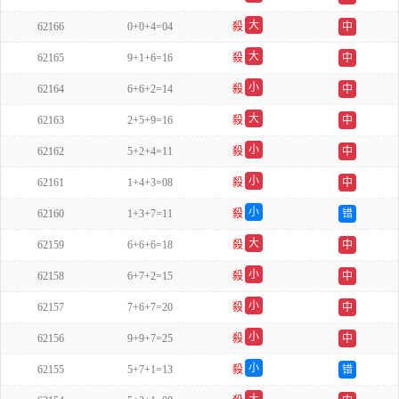
双
大
62166
0+0+4=04
殺
中
单
大
62165
9+1+6=16
殺
中
单
小
62164
6+6+2=14
殺
中
单
大
62163
2+5+9=16
殺
中
单
小
62162
5+2+4=11
殺
中
双
小
62161
1+4+3=08
殺
中
单
小
62160
1+3+7=11
殺
错
单
大
62159
6+6+6=18
殺
中
单
小
62158
6+7+2=15
殺
中
单
小
62157
7+6+7=20
殺
中
单
小
62156
9+9+7=25
殺
中
单
小
62155
5+7+1=13
殺
错
单