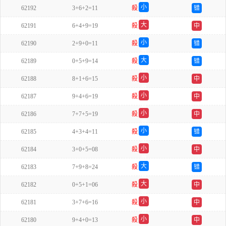
小
62192
3+6+2=11
殺
错
单
大
62191
6+4+9=19
殺
中
双
小
62190
2+9+0=11
殺
错
单
大
62189
0+5+9=14
殺
错
双
小
62188
8+1+6=15
殺
中
单
小
62187
9+4+6=19
殺
中
双
小
62186
7+7+5=19
殺
中
双
小
62185
4+3+4=11
殺
错
单
小
62184
3+0+5=08
殺
中
单
大
62183
7+9+8=24
殺
错
双
大
62182
0+5+1=06
殺
中
双
小
62181
3+7+6=16
殺
中
双
小
62180
9+4+0=13
殺
中