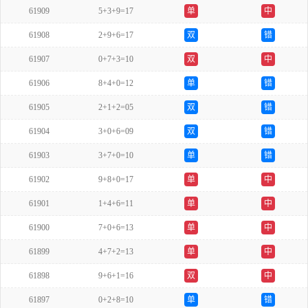
61909
5+3+9=17
单
中
61908
2+9+6=17
双
错
61907
0+7+3=10
双
中
61906
8+4+0=12
单
错
61905
2+1+2=05
双
错
61904
3+0+6=09
双
错
61903
3+7+0=10
单
错
61902
9+8+0=17
单
中
61901
1+4+6=11
单
中
61900
7+0+6=13
单
中
61899
4+7+2=13
单
中
61898
9+6+1=16
双
中
61897
0+2+8=10
单
错