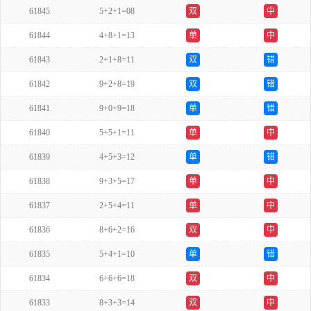
61845
5+2+1=08
双
中
61844
4+8+1=13
单
中
61843
2+1+8=11
双
错
61842
9+2+8=19
双
错
61841
9+0+9=18
单
错
61840
5+5+1=11
单
中
61839
4+5+3=12
单
错
61838
9+3+5=17
单
中
61837
2+5+4=11
单
中
61836
8+6+2=16
双
中
61835
5+4+1=10
单
错
61834
6+6+6=18
双
中
61833
8+3+3=14
双
中