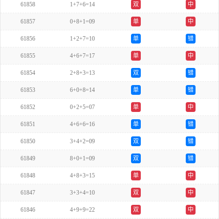
61858
1+7+6=14
双
中
61857
0+8+1=09
单
中
61856
1+2+7=10
单
错
61855
4+6+7=17
单
中
61854
2+8+3=13
双
错
61853
6+0+8=14
单
错
61852
0+2+5=07
单
中
61851
4+6+6=16
单
错
61850
3+4+2=09
双
错
61849
8+0+1=09
双
错
61848
4+8+3=15
单
中
61847
3+3+4=10
双
中
61846
4+9+9=22
双
中