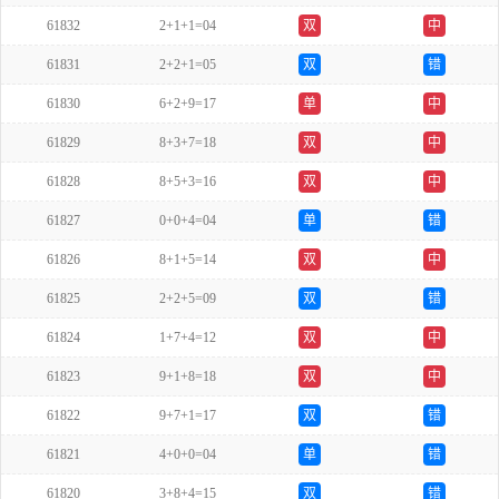
61832
2+1+1=04
双
中
61831
2+2+1=05
双
错
61830
6+2+9=17
单
中
61829
8+3+7=18
双
中
61828
8+5+3=16
双
中
61827
0+0+4=04
单
错
61826
8+1+5=14
双
中
61825
2+2+5=09
双
错
61824
1+7+4=12
双
中
61823
9+1+8=18
双
中
61822
9+7+1=17
双
错
61821
4+0+0=04
单
错
61820
3+8+4=15
双
错