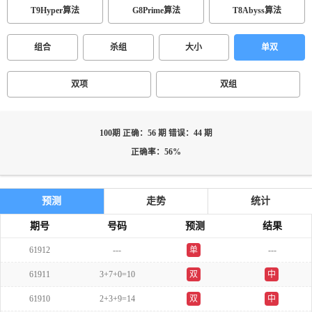
T9Hyper算法
G8Prime算法
T8Abyss算法
组合
杀组
大小
单双
双项
双组
100期 正确：56 期 错误：44 期
正确率：56%
预测
走势
统计
期号
号码
预测
结果
61912
---
单
---
61911
3+7+0=10
双
中
61910
2+3+9=14
双
中