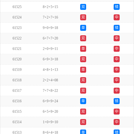
61525
8+2+5=15
双
错
61524
7+2+7=16
双
中
61523
9+0+9=18
单
错
61522
6+7+7=20
双
中
61521
2+0+9=11
单
中
61520
6+9+3=18
双
中
61519
4+8+1=13
单
中
61518
2+2+4=08
双
中
61517
7+7+8=22
双
中
61516
6+9+9=24
单
错
61515
6+5+9=20
双
中
61514
1+0+9=10
双
中
61513
8+6+4=18
单
错