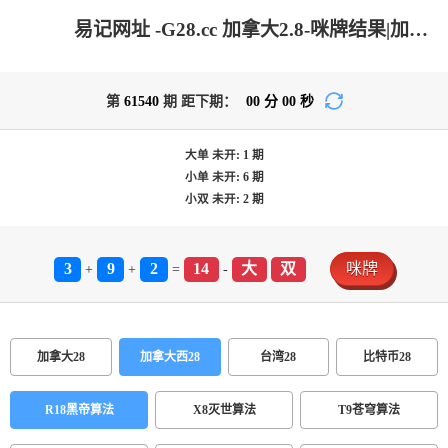
易记网址 -G28.cc 加拿大2.8-咪牌结果|加拿大2.8在线预测|加拿大2.8 PC查询结果预测|加拿大2.8在线|加拿大pc2.8预测-在线预测_专注研究在线_加拿大2.8 PC查询结果预测走势_官方数据!
第
61540
期 距下期：
00
分
00
秒
大单
未开:
1
期
小单
未开:
6
期
小双
未开:
2
期
3
9
2
14
大
双
咪牌
+
+
=
-
加拿大28
加拿大西28
台湾28
比特币28
R18黑帝算法
X8灭世算法
T9苍穹算法