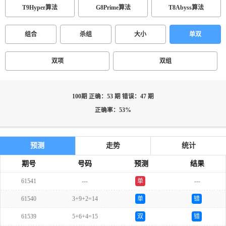
T9Hyper算法
G8Prime算法
T8Abyss算法
组合
杀组
大小
单双
双项
双组
100期 正确：53 期 错误：47 期
正确率：53%
预测
走势
统计
期号
号码
预测
结果
61541
---
单
---
61540
3+9+2=14
单
错
61539
5+6+4=15
双
错