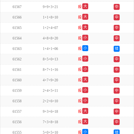
单
大
61567
9+9+3=21
殺
中
双
大
61566
1+1+8=10
殺
中
双
大
61565
1+2+4=07
殺
中
单
小
61564
4+8+8=20
殺
中
单
小
61563
1+4+1=06
殺
错
双
小
61562
8+5+0=13
殺
中
双
小
61561
8+7+1=16
殺
中
单
大
61560
4+7+9=20
殺
中
单
小
61559
2+4+5=11
殺
中
双
小
61558
2+2+6=10
殺
中
单
大
61557
9+3+6=18
殺
中
单
大
61556
7+3+8=18
殺
中
单
小
61555
5+0+5=10
殺
错