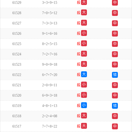
大
61529
3+3+9=15
殺
中
双
大
61528
7+0+5=12
殺
中
单
大
61527
7+3+3=13
殺
中
双
小
61526
9+1+6=16
殺
中
双
小
61525
8+2+5=15
殺
中
双
大
61524
7+2+7=16
殺
中
单
大
61523
9+0+9=18
殺
中
单
大
61522
6+7+7=20
殺
错
双
小
61521
2+0+9=11
殺
中
双
小
61520
6+9+3=18
殺
中
单
小
61519
4+8+1=13
殺
错
单
大
61518
2+2+4=08
殺
中
单
大
61517
7+7+8=22
殺
中
单