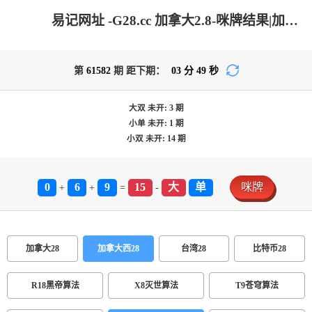
易记网址 -G28.cc 加拿大2.8-咪牌结果|加拿大2.8在线预测|加拿大2.8 PC查询结果预测|加拿大2.8在线|加拿大pc2.8预测-在线预测_专注研究在线_加拿大2.8 PC查询结果预测走势_官方数据!
第
61582
期 距下期：
03
分
49
秒
大双
未开:
3
期
小单
未开:
1
期
小双
未开:
14
期
0
6
9
15
大
单
咪牌
+
+
=
-
加拿大28
加拿大西28
台湾28
比特币28
R18黑帝算法
X8灭世算法
T9苍穹算法