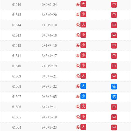
大
61516
6+9+9=24
殺
中
单
小
61515
6+5+9=20
殺
中
双
大
61514
1+0+9=10
殺
中
单
小
61513
8+6+4=18
殺
中
单
小
61512
2+1+7=10
殺
中
单
小
61511
8+5+4=17
殺
中
单
小
61510
2+8+9=19
殺
中
单
大
61509
8+6+7=21
殺
中
双
大
61508
9+8+5=22
殺
错
双
小
61507
0+3+2=05
殺
错
单
大
61506
6+2+3=11
殺
中
双
小
61505
9+7+3=19
殺
中
双
大
61504
9+5+9=23
殺
中