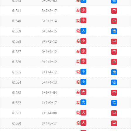
小
61542
5+0+0=05
殺
错
单
小
61541
5+7+5=17
殺
中
双
小
61540
3+9+2=14
殺
中
单
大
61539
5+6+4=15
殺
错
单
小
61538
3+7+2=12
殺
中
单
小
61537
0+6+6=12
殺
中
单
小
61536
9+0+3=12
殺
中
单
小
61535
7+1+4=12
殺
错
双
小
61534
5+4+4=13
殺
错
单
大
61533
1+1+2=04
殺
中
单
大
61532
1+7+9=17
殺
错
单
大
61531
1+3+4=08
殺
中
双
大
61530
8+4+5=17
殺
中
双