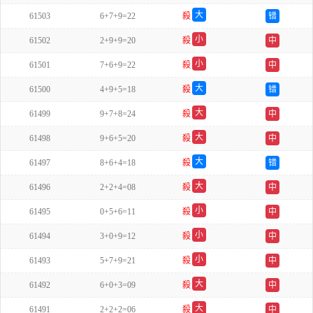
双
大
61503
6+7+9=22
殺
错
双
小
61502
2+9+9=20
殺
中
双
小
61501
7+6+9=22
殺
中
双
大
61500
4+9+5=18
殺
错
双
大
61499
9+7+8=24
殺
中
单
大
61498
9+6+5=20
殺
中
单
大
61497
8+6+4=18
殺
错
双
大
61496
2+2+4=08
殺
中
双
小
61495
0+5+6=11
殺
中
双
小
61494
3+0+9=12
殺
中
单
小
61493
5+7+9=21
殺
中
单
大
61492
6+0+3=09
殺
中
双
大
61491
2+2+2=06
殺
中