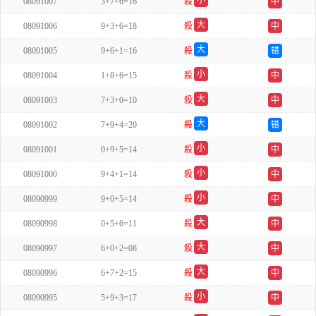
小
08091007
3+7+6=16
殺
中
双
大
08091006
9+3+6=18
殺
中
单
大
08091005
9+6+1=16
殺
错
双
小
08091004
1+8+6=15
殺
中
双
大
08091003
7+3+0=10
殺
中
单
大
08091002
7+9+4=20
殺
错
双
小
08091001
0+9+5=14
殺
中
双
小
08091000
9+4+1=14
殺
中
单
小
08090999
9+0+5=14
殺
中
单
大
08090998
0+5+6=11
殺
中
单
大
08090997
6+0+2=08
殺
中
单
大
08090996
6+7+2=15
殺
中
双
小
08090995
5+9+3=17
殺
中
双