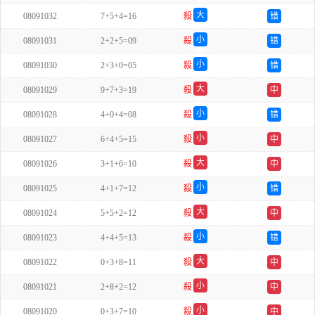
双
大
08091032
7+5+4=16
殺
错
双
小
08091031
2+2+5=09
殺
错
单
小
08091030
2+3+0=05
殺
错
单
大
08091029
9+7+3=19
殺
中
双
小
08091028
4+0+4=08
殺
错
双
小
08091027
6+4+5=15
殺
中
双
大
08091026
3+1+6=10
殺
中
单
小
08091025
4+1+7=12
殺
错
双
大
08091024
5+5+2=12
殺
中
双
小
08091023
4+4+5=13
殺
错
单
大
08091022
0+3+8=11
殺
中
单
小
08091021
2+8+2=12
殺
中
单
小
08091020
0+3+7=10
殺
中