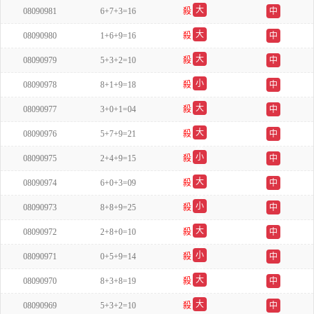
大
08090981
6+7+3=16
殺
中
单
大
08090980
1+6+9=16
殺
中
单
大
08090979
5+3+2=10
殺
中
双
小
08090978
8+1+9=18
殺
中
单
大
08090977
3+0+1=04
殺
中
单
大
08090976
5+7+9=21
殺
中
双
小
08090975
2+4+9=15
殺
中
单
大
08090974
6+0+3=09
殺
中
双
小
08090973
8+8+9=25
殺
中
单
大
08090972
2+8+0=10
殺
中
双
小
08090971
0+5+9=14
殺
中
单
大
08090970
8+3+8=19
殺
中
双
大
08090969
5+3+2=10
殺
中