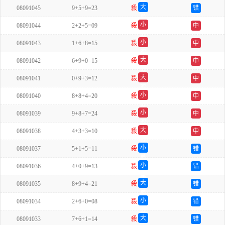
大
08091045
9+5+9=23
殺
错
单
小
08091044
2+2+5=09
殺
中
双
小
08091043
1+6+8=15
殺
中
双
大
08091042
6+9+0=15
殺
中
双
大
08091041
0+9+3=12
殺
中
双
小
08091040
8+8+4=20
殺
中
双
小
08091039
9+8+7=24
殺
中
双
大
08091038
4+3+3=10
殺
中
双
小
08091037
5+1+5=11
殺
错
单
小
08091036
4+0+9=13
殺
错
单
大
08091035
8+9+4=21
殺
错
单
小
08091034
2+6+0=08
殺
错
双
大
08091033
7+6+1=14
殺
错