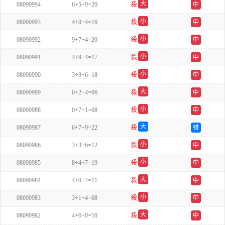
大
08090994
6+5+9=20
殺
中
单
小
08090993
4+8+4=16
殺
中
双
小
08090992
9+7+4=20
殺
中
单
小
08090991
4+9+4=17
殺
中
双
小
08090990
3+9+6=18
殺
中
双
大
08090989
0+2+4=06
殺
中
单
小
08090988
0+7+1=08
殺
中
单
大
08090987
6+7+9=22
殺
错
双
小
08090986
3+3+6=12
殺
中
单
小
08090985
8+4+7=19
殺
中
双
大
08090984
4+0+7=11
殺
中
双
小
08090983
3+1+4=08
殺
中
单
大
08090982
4+6+0=10
殺
中
双