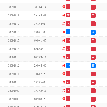
单
小
08091019
3+7+4=14
殺
中
双
大
08091018
3+1+4=08
殺
中
单
大
08091017
2+3+4=09
殺
中
单
小
08091016
2+0+1=03
殺
错
单
小
08091015
6+0+1=07
殺
中
双
小
08091014
8+6+5=19
殺
中
单
大
08091013
6+2+3=11
殺
中
双
小
08091012
2+0+4=06
殺
错
双
小
08091011
7+6+7=20
殺
中
双
大
08091010
1+2+5=08
殺
中
单
大
08091009
1+7+3=11
殺
中
单
小
08091008
8+9+8=25
殺
中
双