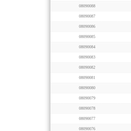
08090088
08090087
08090086
08090085
08090084
08090083
08090082
08090081
08090080
08090079
08090078
08090077
08090076