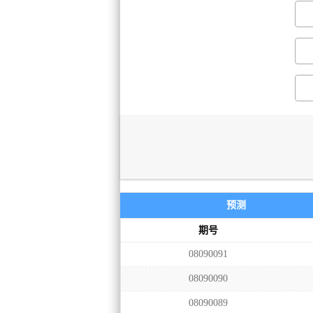
预测
期号
08090091
08090090
08090089