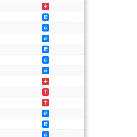
中
错
错
错
错
错
错
中
中
中
错
错
错