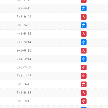
5+2+4=11
大
5+8+9=22
大
0+0+5=05
大
4+1+9=14
大
7+2+5=14
小
9+3+6=18
大
7+4+3=14
小
2+0+7=09
小
5+1+1=07
小
3+9+3=15
大
5+4+9=18
大
9+0+2=11
小