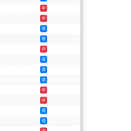
中
中
错
错
中
错
错
错
中
中
错
错
中