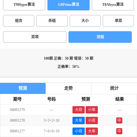
T9Hyper算法
G8Prime算法
T8Abyss算法
组合
杀组
大小
单双
双项
双组
100期 正确：50 期 错误：50 期
正确率：50%
预测
走势
统计
期号
号码
预测
结果
08091279
---
大双
小单
---
08091278
5+3+2=10
大单
小双
中
08091277
7+6+6=19
小双
大单
中