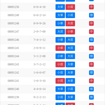
08091250
6+0+4=10
大单
小双
中
08091249
6+6+2=14
大单
小双
错
08091248
8+9+9=26
小单
大双
中
08091247
2+0+7=09
大双
小单
中
08091246
7+4+1=12
小单
大双
错
08091245
2+0+9=11
小单
大双
中
08091244
5+1+2=08
小单
大双
错
08091243
3+7+2=12
小双
大单
中
08091242
1+6+0=07
小双
大单
错
08091241
1+6+3=10
小双
大单
中
08091240
4+4+6=14
大单
小双
错
08091239
9+2+2=13
小双
大单
错