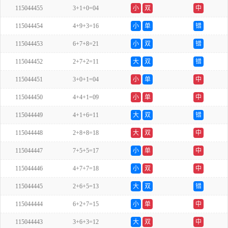
115044455
3+1+0=04
小
双
中
115044454
4+9+3=16
小
单
错
115044453
6+7+8=21
小
双
错
115044452
2+7+2=11
大
双
错
115044451
3+0+1=04
小
单
中
115044450
4+4+1=09
小
单
中
115044449
4+1+6=11
大
双
错
115044448
2+8+8=18
大
双
中
115044447
7+5+5=17
小
单
中
115044446
4+7+7=18
小
双
中
115044445
2+6+5=13
大
双
错
115044444
6+2+7=15
小
单
中
115044443
3+6+3=12
大
双
中