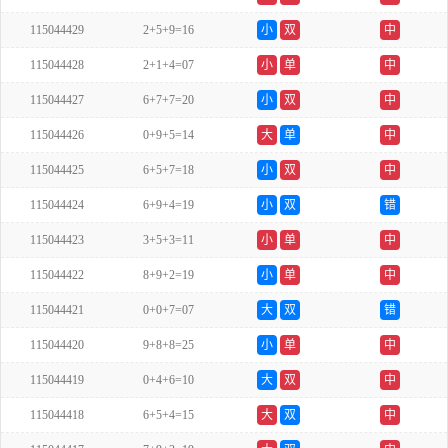
115044429
2+5+9=16
小
双
中
115044428
2+1+4=07
小
单
中
115044427
6+7+7=20
小
双
中
115044426
0+9+5=14
大
单
中
115044425
6+5+7=18
小
双
中
115044424
6+9+4=19
小
双
错
115044423
3+5+3=11
小
单
中
115044422
8+9+2=19
小
单
中
115044421
0+0+7=07
大
双
错
115044420
9+8+8=25
小
单
中
115044419
0+4+6=10
大
双
中
115044418
6+5+4=15
大
双
中