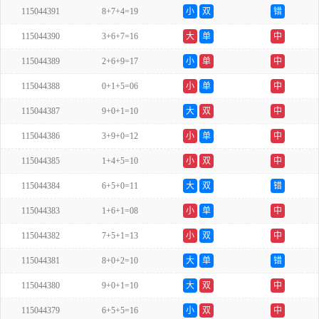
115044391
8+7+4=19
小
双
错
115044390
3+6+7=16
大
单
中
115044389
2+6+9=17
小
单
中
115044388
0+1+5=06
小
单
中
115044387
9+0+1=10
大
双
中
115044386
3+9+0=12
小
单
中
115044385
1+4+5=10
小
双
中
115044384
6+5+0=11
大
双
错
115044383
1+6+1=08
小
单
中
115044382
7+5+1=13
小
双
中
115044381
8+0+2=10
大
单
错
115044380
9+0+1=10
大
双
中
115044379
6+5+5=16
小
双
中