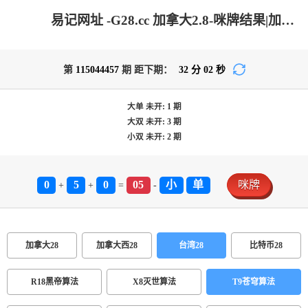
易记网址 -G28.cc 加拿大2.8-咪牌结果|加拿大2.8在线预测|加拿大2.8 PC查询结果预测|加拿大2.8在线|加拿大pc2.8预测-在线预测_专注研究在线_加拿大2.8 PC查询结果预测走势_官方数据!
第
115044457
期 距下期：
32
分
02
秒
大单
未开:
1
期
大双
未开:
3
期
小双
未开:
2
期
0
5
0
05
小
单
咪牌
+
+
=
-
加拿大28
加拿大西28
台湾28
比特币28
R18黑帝算法
X8灭世算法
T9苍穹算法