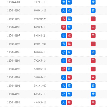
115044201
7+2+1=10
大
单
错
115044200
6+6+1=13
大
双
错
115044199
9+6+9=24
大
单
中
115044198
6+9+3=18
大
单
中
115044197
8+8+8=24
小
双
中
115044196
0+0+1=01
大
单
中
115044195
6+6+6=18
小
单
错
115044194
7+2+5=14
小
双
中
115044193
5+0+6=11
小
双
中
115044192
3+6+4=13
大
单
中
115044191
5+1+1=07
大
双
错
115044190
6+5+5=16
小
单
错
115044189
4+4+5=13
大
单
中