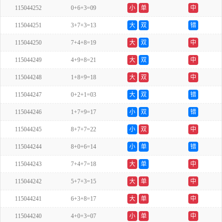
115044252
0+6+3=09
小
单
中
115044251
3+7+3=13
大
双
错
115044250
7+4+8=19
大
双
中
115044249
4+9+8=21
大
双
中
115044248
1+8+9=18
大
双
中
115044247
0+2+1=03
大
双
错
115044246
1+7+9=17
小
双
错
115044245
8+7+7=22
小
双
中
115044244
8+0+6=14
小
单
错
115044243
7+4+7=18
大
单
中
115044242
5+7+3=15
大
单
中
115044241
6+3+8=17
大
单
中
115044240
4+0+3=07
小
单
中