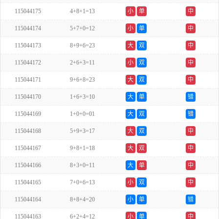
115044175
4+8+1=13
小
单
中
115044174
5+7+0=12
小
单
中
115044173
8+9+6=23
大
双
中
115044172
2+6+3=11
小
双
中
115044171
9+6+8=23
大
双
中
115044170
1+6+3=10
大
单
错
115044169
1+0+0=01
大
双
错
115044168
5+9+3=17
大
双
中
115044167
9+8+1=18
大
双
中
115044166
8+3+0=11
大
单
中
115044165
7+0+6=13
小
双
中
115044164
8+8+4=20
小
单
错
115044163
6+2+4=12
小
单
中