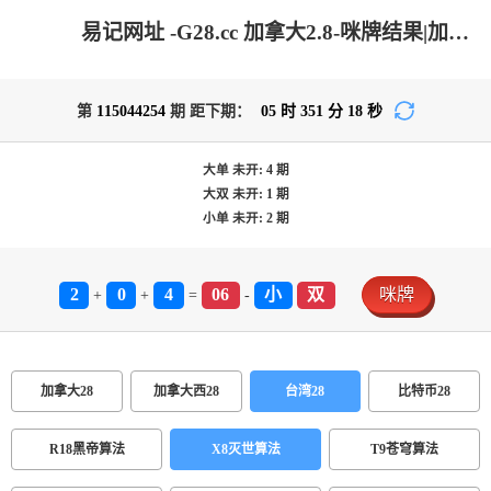
易记网址 -G28.cc 加拿大2.8-咪牌结果|加拿大2.8在线预测|加拿大2.8 PC查询结果预测|加拿大2.8在线|加拿大pc2.8预测-在线预测_专注研究在线_加拿大2.8 PC查询结果预测走势_官方数据!
第
115044254
期 距下期：
05
时
351
分
18
秒
大单
未开:
4
期
大双
未开:
1
期
小单
未开:
2
期
2
0
4
06
小
双
咪牌
+
+
=
-
加拿大28
加拿大西28
台湾28
比特币28
R18黑帝算法
X8灭世算法
T9苍穹算法