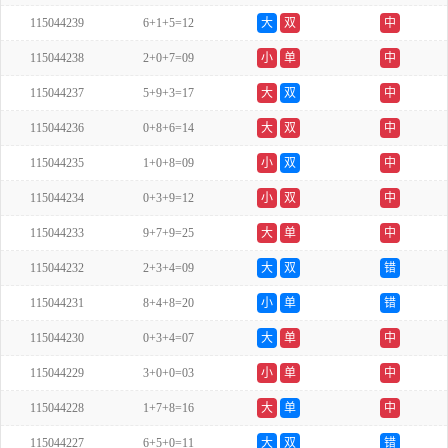
115044239
6+1+5=12
大
双
中
115044238
2+0+7=09
小
单
中
115044237
5+9+3=17
大
双
中
115044236
0+8+6=14
大
双
中
115044235
1+0+8=09
小
双
中
115044234
0+3+9=12
小
双
中
115044233
9+7+9=25
大
单
中
115044232
2+3+4=09
大
双
错
115044231
8+4+8=20
小
单
错
115044230
0+3+4=07
大
单
中
115044229
3+0+0=03
小
单
中
115044228
1+7+8=16
大
单
中
115044227
6+5+0=11
大
双
错