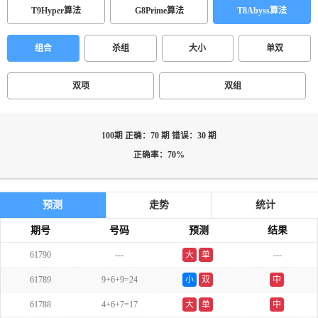
T9Hyper算法
G8Prime算法
T8Abyss算法
组合
杀组
大小
单双
双项
双组
100期 正确：70 期 错误：30 期
正确率：70%
预测
走势
统计
期号
号码
预测
结果
61790
---
大
单
---
61789
9+6+9=24
小
双
中
61788
4+6+7=17
大
单
中