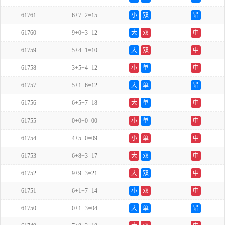
61761
6+7+2=15
小
双
错
61760
9+0+3=12
大
双
中
61759
5+4+1=10
大
双
中
61758
3+5+4=12
小
单
中
61757
5+1+6=12
大
单
错
61756
6+5+7=18
大
单
中
61755
0+0+0=00
小
单
中
61754
4+5+0=09
小
单
中
61753
6+8+3=17
大
双
中
61752
9+9+3=21
大
双
中
61751
6+1+7=14
小
双
中
61750
0+1+3=04
大
单
错