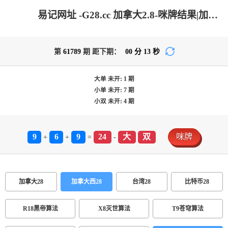
易记网址 -G28.cc 加拿大2.8-咪牌结果|加拿大2.8在线预测|加拿大2.8 PC查询结果预测|加拿大2.8在线|加拿大pc2.8预测-在线预测_专注研究在线_加拿大2.8 PC查询结果预测走势_官方数据!
第
61789
期 距下期：
00
分
13
秒
大单
未开:
1
期
小单
未开:
7
期
小双
未开:
4
期
9
6
9
24
大
双
咪牌
+
+
=
-
加拿大28
加拿大西28
台湾28
比特币28
R18黑帝算法
X8灭世算法
T9苍穹算法