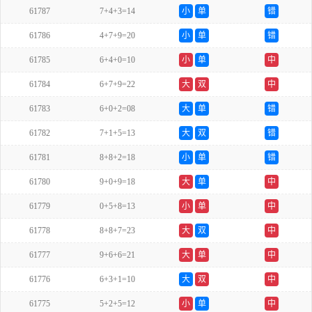
61787
7+4+3=14
小
单
错
61786
4+7+9=20
小
单
错
61785
6+4+0=10
小
单
中
61784
6+7+9=22
大
双
中
61783
6+0+2=08
大
单
错
61782
7+1+5=13
大
双
错
61781
8+8+2=18
小
单
错
61780
9+0+9=18
大
单
中
61779
0+5+8=13
小
单
中
61778
8+8+7=23
大
双
中
61777
9+6+6=21
大
单
中
61776
6+3+1=10
大
双
中
61775
5+2+5=12
小
单
中