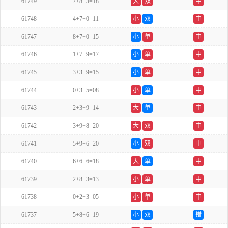
61749
7+8+3=18
大
双
中
61748
4+7+0=11
小
双
中
61747
8+7+0=15
小
单
中
61746
1+7+9=17
小
单
中
61745
3+3+9=15
小
单
中
61744
0+3+5=08
小
单
中
61743
2+3+9=14
大
单
中
61742
3+9+8=20
大
双
中
61741
5+9+6=20
小
双
中
61740
6+6+6=18
大
单
中
61739
2+8+3=13
小
单
中
61738
0+2+3=05
小
单
中
61737
5+8+6=19
小
双
错