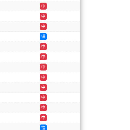
中
中
中
错
中
中
中
中
中
中
中
中
错