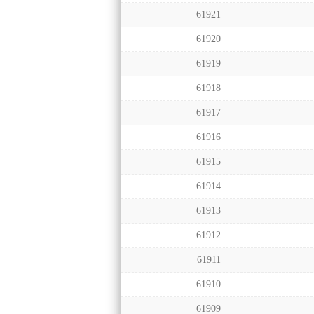
61921
61920
61919
61918
61917
61916
61915
61914
61913
61912
61911
61910
61909