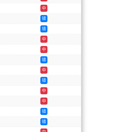
中
错
错
中
中
错
中
错
中
中
错
错
中