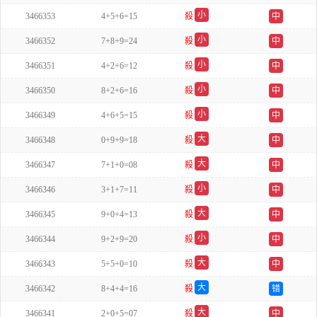
双
小
3466353
4+5+6=15
殺
中
单
小
3466352
7+8+9=24
殺
中
单
小
3466351
4+2+6=12
殺
中
单
小
3466350
8+2+6=16
殺
中
单
小
3466349
4+6+5=15
殺
中
双
大
3466348
0+9+9=18
殺
中
单
大
3466347
7+1+0=08
殺
中
单
小
3466346
3+1+7=11
殺
中
双
大
3466345
9+0+4=13
殺
中
单
小
3466344
9+2+9=20
殺
中
单
大
3466343
5+5+0=10
殺
中
单
大
3466342
8+4+4=16
殺
错
双
大
3466341
2+0+5=07
殺
中