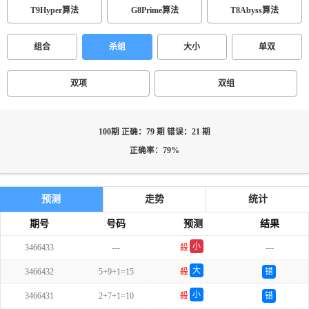
T9Hyper算法
G8Prime算法
T8Abyss算法
组合
杀组
大小
单双
双项
双组
100期 正确：79 期 错误：21 期
正确率：79%
预测
走势
统计
期号
号码
预测
结果
小
3466433
---
殺
---
单
大
3466432
5+9+1=15
殺
错
单
小
3466431
2+7+1=10
殺
错
双