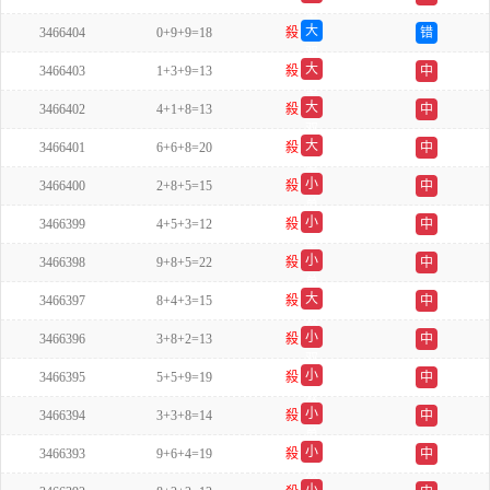
单
大
3466404
0+9+9=18
殺
错
双
大
3466403
1+3+9=13
殺
中
单
大
3466402
4+1+8=13
殺
中
双
大
3466401
6+6+8=20
殺
中
单
小
3466400
2+8+5=15
殺
中
单
小
3466399
4+5+3=12
殺
中
单
小
3466398
9+8+5=22
殺
中
单
大
3466397
8+4+3=15
殺
中
双
小
3466396
3+8+2=13
殺
中
双
小
3466395
5+5+9=19
殺
中
双
小
3466394
3+3+8=14
殺
中
单
小
3466393
9+6+4=19
殺
中
双