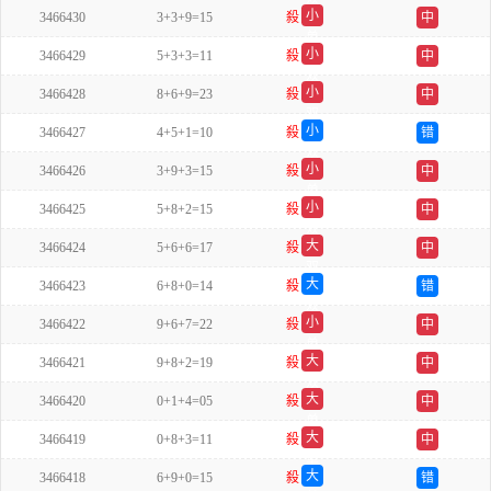
小
3466430
3+3+9=15
殺
中
单
小
3466429
5+3+3=11
殺
中
双
小
3466428
8+6+9=23
殺
中
双
小
3466427
4+5+1=10
殺
错
双
小
3466426
3+9+3=15
殺
中
单
小
3466425
5+8+2=15
殺
中
双
大
3466424
5+6+6=17
殺
中
双
大
3466423
6+8+0=14
殺
错
双
小
3466422
9+6+7=22
殺
中
单
大
3466421
9+8+2=19
殺
中
双
大
3466420
0+1+4=05
殺
中
单
大
3466419
0+8+3=11
殺
中
单
大
3466418
6+9+0=15
殺
错