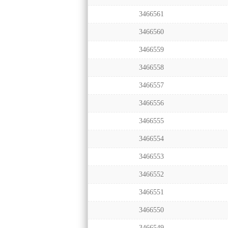
3466561
3466560
3466559
3466558
3466557
3466556
3466555
3466554
3466553
3466552
3466551
3466550
3466549