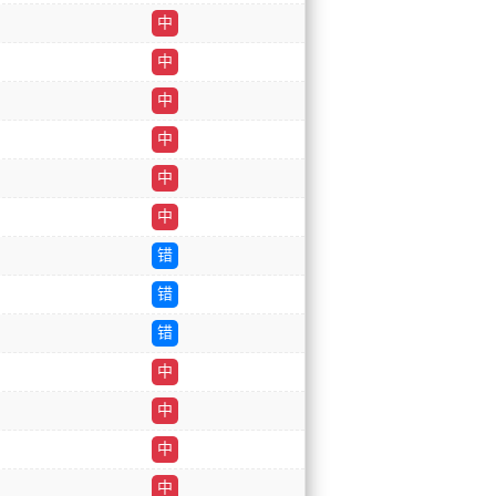
中
中
中
中
中
中
错
错
错
中
中
中
中