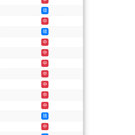
错
中
错
中
中
中
中
中
中
中
错
中