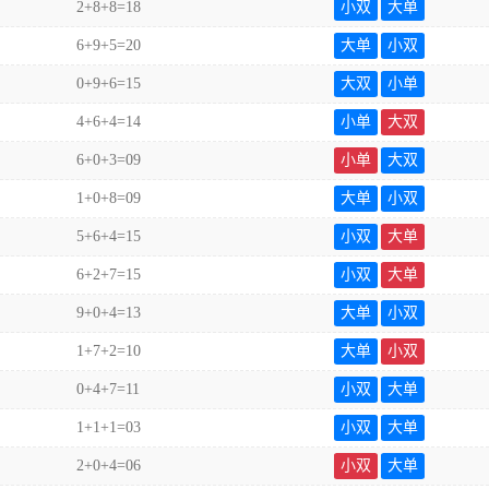
2+8+8=18
小双
大单
6+9+5=20
大单
小双
0+9+6=15
大双
小单
4+6+4=14
小单
大双
6+0+3=09
小单
大双
1+0+8=09
大单
小双
5+6+4=15
小双
大单
6+2+7=15
小双
大单
9+0+4=13
大单
小双
1+7+2=10
大单
小双
0+4+7=11
小双
大单
1+1+1=03
小双
大单
2+0+4=06
小双
大单