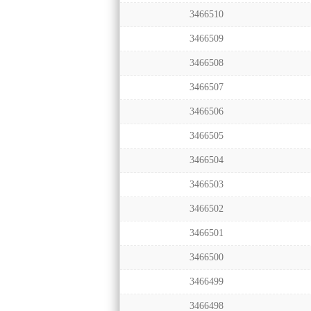
3466510
3466509
3466508
3466507
3466506
3466505
3466504
3466503
3466502
3466501
3466500
3466499
3466498