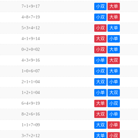
7+1+9=17
小双
大单
4+8+7=19
小双
大单
5+3+4=12
小双
大单
4+1+9=14
大双
小单
0+2+0=02
小双
大单
4+3+9=16
小单
大双
1+0+6=07
小双
大单
2+1+1=04
大双
小单
1+2+1=04
小单
大双
6+4+9=19
大单
小双
8+2+6=16
大双
小单
1+1+7=09
大双
小单
3+7+2=12
大单
小双