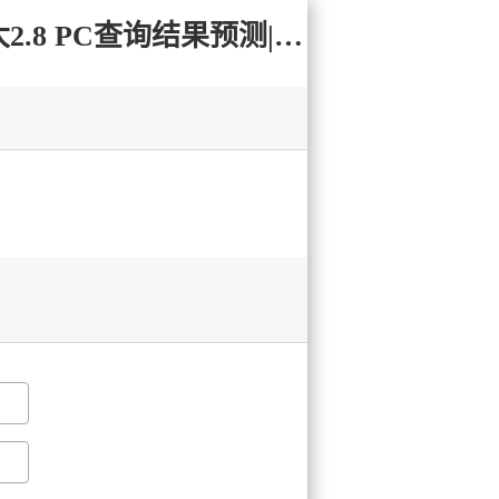
易记网址 -G28.cc 加拿大2.8-咪牌结果|加拿大2.8在线预测|加拿大2.8 PC查询结果预测|加拿大2.8在线|加拿大pc2.8预测-在线预测_专注研究在线_加拿大2.8 PC查询结果预测走势_官方数据!