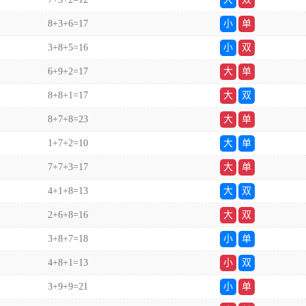
8+3+6=17
小
单
3+8+5=16
小
双
6+9+2=17
大
单
8+8+1=17
大
双
8+7+8=23
大
单
1+7+2=10
大
单
7+7+3=17
大
单
4+1+8=13
大
双
2+6+8=16
大
双
3+8+7=18
小
单
4+8+1=13
小
双
3+9+9=21
小
单