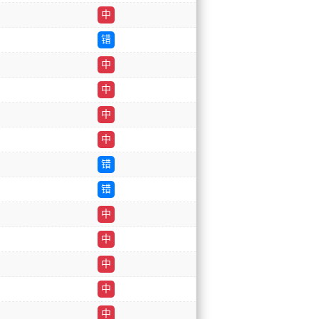
中
错
中
中
中
中
错
错
中
中
中
中
中