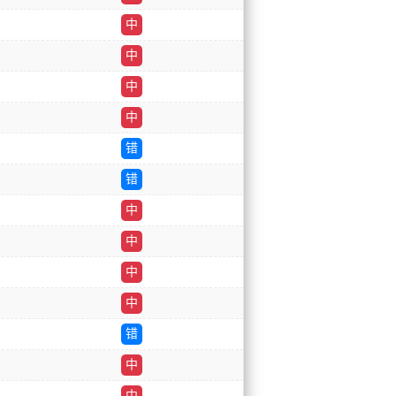
中
中
中
中
错
错
中
中
中
中
错
中
中