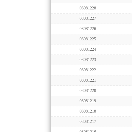
08081228
08081227
08081226
08081225
08081224
08081223
08081222
08081221
08081220
08081219
08081218
08081217
08081216