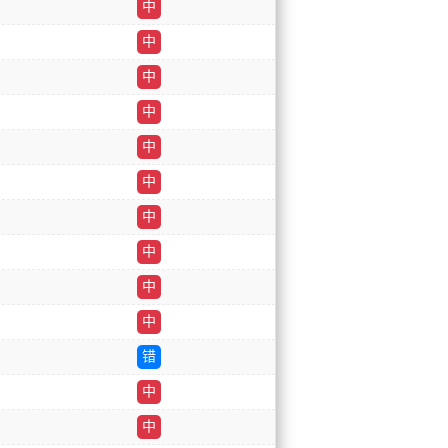
中
中
中
中
中
中
中
中
中
中
错
中
中