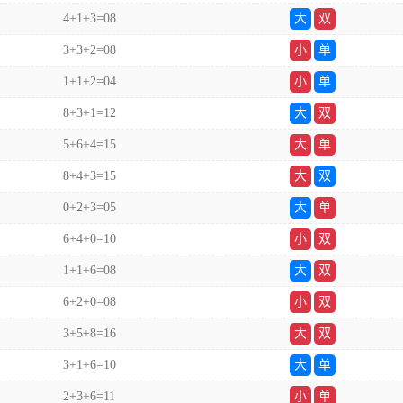
4+1+3=08
大
双
3+3+2=08
小
单
1+1+2=04
小
单
8+3+1=12
大
双
5+6+4=15
大
单
8+4+3=15
大
双
0+2+3=05
大
单
6+4+0=10
小
双
1+1+6=08
大
双
6+2+0=08
小
双
3+5+8=16
大
双
3+1+6=10
大
单
2+3+6=11
小
单