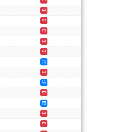
中
中
中
中
中
错
中
错
中
错
中
中