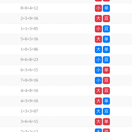
8+0+4=12
小
单
2+5+9=16
大
双
1+1+3=05
小
双
5+6+5=16
大
单
1+0+5=06
大
单
9+6+8=23
小
双
6+3+6=15
小
单
7+0+9=16
小
双
4+4+8=16
大
双
4+3+9=16
大
单
1+3+3=07
大
双
3+6+6=15
大
单
7+3+2=12
大
双