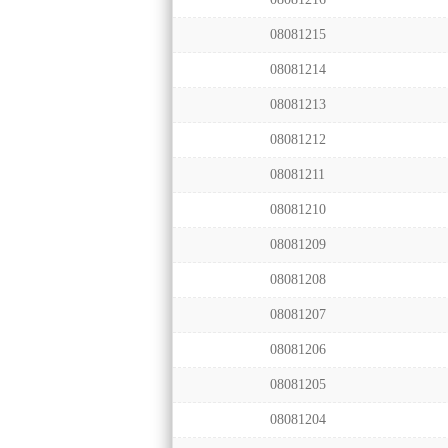
08081215
08081214
08081213
08081212
08081211
08081210
08081209
08081208
08081207
08081206
08081205
08081204