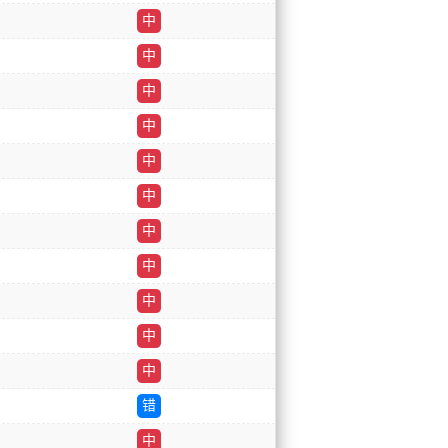
中
中
中
中
中
中
中
中
中
中
中
错
中