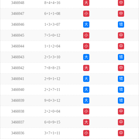
3466948
8+4+4=16
大
中
3466947
6+1+1=08
小
中
3466946
1+3+3=07
大
错
3466945
7+5+0=12
小
中
3466944
1+1+2=04
小
中
3466943
2+5+3=10
大
错
3466942
7+8+8=23
大
中
3466941
2+9+1=12
大
错
3466940
2+2+7=11
大
错
3466939
9+0+3=12
大
错
3466938
2+2+0=04
小
中
3466937
6+0+9=15
大
中
3466936
3+7+1=11
小
中