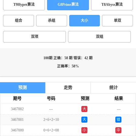
T9Hyper算法
G8Prime算法
T8Abyss算法
组合
杀组
大小
单双
双项
双组
100期 正确：58 期 错误：42 期
正确率：58%
预测
走势
统计
期号
号码
预测
结果
3467002
---
大
---
双
3467001
2+6+2=10
大
错
3467000
0+6+2=08
小
中