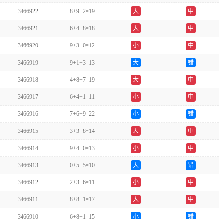
3466922
8+9+2=19
大
中
3466921
6+4+8=18
大
中
3466920
9+3+0=12
小
中
3466919
9+1+3=13
大
错
3466918
4+8+7=19
大
中
3466917
6+4+1=11
小
中
3466916
7+6+9=22
小
错
3466915
3+3+8=14
大
中
3466914
9+4+0=13
小
中
3466913
0+5+5=10
大
错
3466912
2+3+6=11
小
中
3466911
8+8+1=17
大
中
3466910
6+8+1=15
小
错