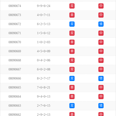
08090674
9+9+6=24
双
中
08090673
4+0+7=11
单
中
08090672
6+2+5=13
双
错
08090671
1+5+6=12
双
中
08090670
1+0+2=03
单
中
08090669
4+5+0=09
单
中
08090668
0+4+2=06
双
中
08090667
6+0+2=08
双
中
08090666
8+2+7=17
双
错
08090665
7+6+8=21
单
中
08090664
9+4+0=13
单
中
08090663
2+7+6=15
双
错
08090662
2+9+2=13
单
中