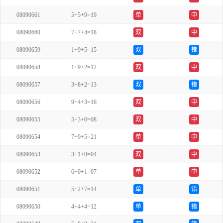
08090661
5+5+9=19
单
中
08090660
7+7+4=18
双
中
08090659
1+9+5=15
双
错
08090658
1+9+2=12
双
中
08090657
3+8+2=13
双
错
08090656
9+4+3=16
双
中
08090655
5+3+0=08
双
中
08090654
7+9+5=21
单
中
08090653
3+1+0=04
双
中
08090652
6+0+1=07
单
中
08090651
5+2+7=14
单
错
08090650
4+4+4=12
单
错