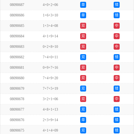
08090687
4+0+2=06
单
错
08090686
1+6+3=10
单
错
08090685
1+3+4=08
双
中
08090684
4+1+9=14
双
中
08090683
0+2+8=10
双
中
08090682
7+4+0=11
双
错
08090681
0+9+7=16
双
中
08090680
7+4+9=20
双
中
08090679
7+7+5=19
双
错
08090678
3+2+1=06
双
中
08090677
4+8+1=13
双
错
08090676
2+3+9=14
单
错
08090675
4+1+4=09
双
错